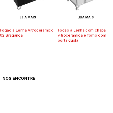
Registro para regulagem do ar
Sim
LEIA MAIS
LEIA MAIS
Saída da chaminé
Posterior
Fogão a Lenha Vitrocerâmico
Fogão a Lenha com chapa
02 Bragança
vitrocerâmica e forno com
Características Especiais
porta dupla
• Grande depósito para lenha
• Gaveta para cinzas com pintura especial para alta
temperatura
• Puxadores cromados
• Serpentina
Peso
NOS ENCONTRE
129 kg
Abertura do porta lenha
Esquerda
Dimensões