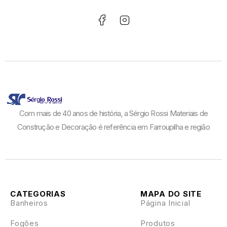
Diâmetro da chaminé
13 cm
Dimensão da chapa
Largura: 45 cm
Profundidade: 75 cm
Dimensão do queimador
Largura: 35 cm
Com mais de 40 anos de história, a Sérgio Rossi Materiais de
Altura: 18 cm
Construção e Decoração é referência em Farroupilha e região
Profundidade: 68 cm
Comprimento
110 cm
Largura
CATEGORIAS
MAPA DO SITE
Banheiros
Página Inicial
75 cm
Fogões
Produtos
Altura