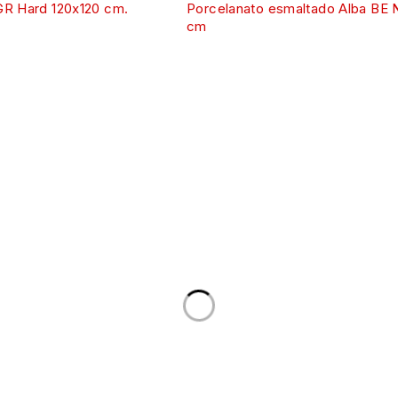
GR Hard 120x120 cm.
Porcelanato esmaltado Alba BE 
cm
CATEGORIAS
NO
Banheiros
Fogões
Metais
Pisos