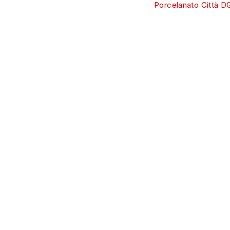
Porcelanato Città D
MAPA DO SITE
Com mais de 40 anos de história, a Sérgio
Página Inicial
Rossi Materiais de Construção e
Produtos
Decoração é referência em Farroupilha e
região
Sobre Nós
Contato