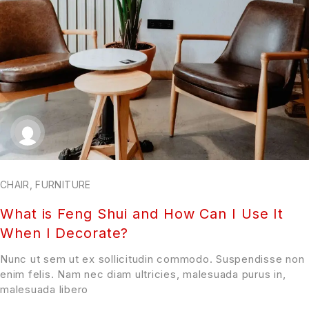
CHAIR
,
FURNITURE
What is Feng Shui and How Can I Use It
When I Decorate?
Nunc ut sem ut ex sollicitudin commodo. Suspendisse non
enim felis. Nam nec diam ultricies, malesuada purus in,
malesuada libero